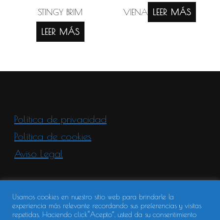
STINGY BRIM
VIENA
LEER MÁS
LEER MÁS
Política de privacidad
Política de cookies
Aviso Legal
Usamos cookies en nuestro sitio web para brindarle la
experiencia más relevante recordando sus preferencias y visitas
© Copyright Mario Alberto Textil | Vilva |
repetidas. Haciendo click“Acepto”, usted da su consentimiento