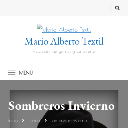
Mario Alberto Textil
Proveedor de gorras y sombreros
MENÚ
Sombreros Invierno
Inicio
Tienda
Sombreros Invierno